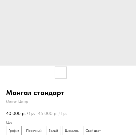
Мангал стандарт
Мангал Центр
40 000
р.
45 000
р.
/
1 pc
/
1 pc
Цвет
Графит
Песочный
Белый
Шоколад
Свой цвет