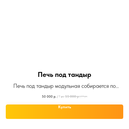
Печь под тандыр
Печь под тандыр модульная собирается по
принципу Лего
50 000
р.
55 000
р.
/
1 pc
/
1 pc
Купить